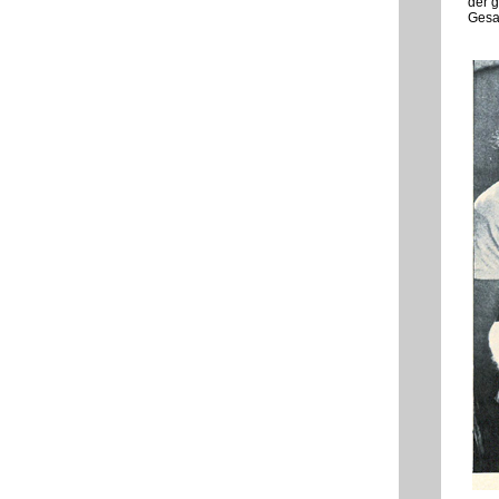
der g
Gesa