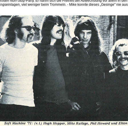
roßen Non-Stop-Party. Er nahm sich die Freiheit der Abwechslung vor allem in den
ngseinlagen, viel weniger beim Trommeln. - Mike konnte dieses „Gesinge" nie aus