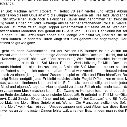
schland).
der Soft Machine nimmt Robert im Herbst 70 sein viertes und letztes Albu
estens von diesem Opus an wird die Gruppe reihenweise als Free Jazz Band ange
, der inzwischen auch noch elektrisches Klavier hinzugenommen hat, treibt di
tig voran. Er beginnt, Mike Ratledge aus seiner beherrschenden Rolle zu verdr
 in der Tat immer freier. Hugh Hopper experimentiert auf seine Weise. Weniger 
nwachsender Moderner. Ihm gehört die B-Seite von FOURTH. Der Sound hat sein
g eingebüßt. Die Jazz-Freaks finden eine Menge Virtuosität vor, über die sie sic
assen können. In anderen Ohren klingt fast alles gehetzt und angestrengt. De
r fehlt so gut wie ganz.
 geht es nach Skandinavien. Mit der zweiten US-Tournee ist ein Auftritt 
estival verbunden. Sie treten einige Abende neben Miles Davis auf. (Nicht, daß Mi
 Konzerte „geholt" hätte, wie öfters behauptet.) Wie Robert berichtet, interessier
er überhaupt nicht für die Soft Musik. Roberts Wertschätzung für Miles Davis u
ands hindert ihn nicht festzustellen, daß sie, die Soft Machine, besser spielten
en. Robert strengte sich noch einmal an. Einmal war Amerika eine Herausforder
er sich zu einem „kriegerischen" Zusammenspiel mit Mike und Elton hinreißen. B
steigt Robert endgültig aus. Er bleibt zunächst allein. Es gibt Differenzen mit dem
das, was er mitnehmen kann und nicht. Er fühlt sich benachteiligt und steht jeden
Mittel und eigene Anlage da. Aber er glaubt zu dieser Zeit eh nicht mehr daran, d
en zusammen Musik machen kann. „Der Zwang zu Kompromissen verdirbt doch fa
um Ende des Jahres hat er schon wieder Mut gefaßt. Er gründet mit Phil Miller (Git
ery), David Sinclair (Orgel, früher und jetzt wieder (!) bei Caravan) und Bill McC
pe Matching Mole. (Eine Spielerei mit Worten. Die Franzosen stellten die Soft
hine Mole" vor.) Nach einigen Umbesetzungen und zwei Alben war diese Ban
, weil es an den nötigsten Dingen fehlte, z.B. an einem Bus, mit dem man zu den 
.