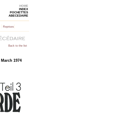
HOME
INDEX
POCHETTES
ABECEDAIRE
|
|
Reprises
Back to the list
- March 1974