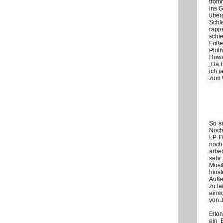
trom
ins G
über
Schl
rapp
schi
Füße
Philh
Howa
„Da b
ich j
zum 
So se
Noch 
LP F
noch 
arbei
sehr
Musi
hins
Auße
zu la
einma
von 
Elto
ein 