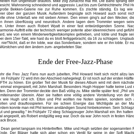
melten nun ungeheuer drauflos. Mike zog zunächst mal mit. Die Band sprang dem
esicht. Wahnsinnig schneidend und aggressiv. Laut bis zum Gehtnichtmehr. Phil H
große Bekken-Galerie nie zur Ruhe kommen. Es zischte ständig. Es lag wie 
eier über der ganzen Musik. Außerdem begnügte sich Howard auch sonst nich
elte ohne Unterlaß wie mit sieben Armen. Den einen ging's auf den Wecker, di
en ihnen überflüssig und neurotisch. Andere lagen dem Trommler wegen seiner
n. Unter ihnen auch Robert Wyatt in einer fast entwürdigenden Szene. Nac
armonie-Auftritt eilte der technisch weniger potente aber ideenreichere und gefühl
rd, wie von einem Minderwertigkeitskomplex getrieben, und lobte und fragte se
ei dem 15er-Takt, wie hast du es bloß fertiggebracht, da 16 zu schlagen. Unglaub
a nie!"Nicht, daß er ihn lobte, war das Sonderbare, sondern wie er ihn lobte. Er m
Würstchen und den ändern zum- angebeteten Star.
Ende der Free-Jazz-Phase
hr die Free Jazz Fans nun auch jubelten, Phil Howard hielt sich nicht allzu la
im Frühjahr 72 wird ihm der Abschied nahegelegt. Er ist noch auf der ersten Hälfte 
IFTH zu hören. Ein großer Teil der Musik für dieses Album wird mit dem nächst
einmal eingespielt, mit John Marshall. Besonders Hugh Hopper hatte keine Lust m
ten. Denn der Trommler deckte den Baß völlig zu. Mike stellte später fest: „Phil u
 miteinander überein. Aber sie hatten eine völlig andere Vorstellung von der 
k wie Hugh und ich. Elton und Phil wollten nie Noten spielen, sondern sich 
tellen und drauflosspielen. Für sie schien Energie das Wichtigste an der M
rdem konnte man mit Phil keinen anständigen Sound hinbekommen. Sein Schlagz
ut und gewaltig." Im Frühjahr 72 stieg Schlagzeuger John Marshall ein. Ihn hatten 
l angepeilt, als Robert endgültig weg war. Doch da war John noch in festen Hän
Jack Bruce.
n Dean geriet langsam ins Hintertreffen. Mike und Hugh setzten der sogenannten
Ende. Der Bläser hatte sich aber schon ein Ventil für seine in der Soft Mach