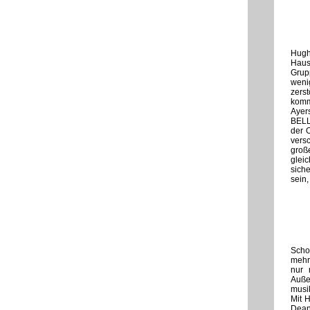
Hugh
Haus
Grup
weni
zers
komm
Ayer
BELL
der 
versc
groß
glei
sich
sein,
Schon
mehr 
nur 
Auße
musik
Mit H
Dean