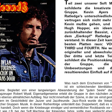
T
eil zwei unserer Soft M
schilderte die kreativs
Gruppe. Kevin Ayers
Ratledge's unterschiedlich
vertrugen sich nicht mehr 
Kevin mußte gehen, und 
Hugh Hopper, ein ideen
zurückhaltender Bassist, 
dem „Eierkopf" Ratledge
verstand. In dieser Zeit ka
besten Platten raus: 
THIRD und FOURTH. Nie wa
origineller und abwechslun
Der dritte und letzte Te
schildert die Positionskäm
der Gruppe, die 
Umbesetzungen und d
resultierenden Einfluß auf i
Was nach dem Erscheinen von "T
ist ein schleichender Identitäts
ine. Begleitet von einer langwierigen Abwanderung der "guten Seele" di
agzeuger Robert Wyatt. Eigenartigerweise erlebt die Gruppe in den nächsten zw
 ebenso allmählichen Aufstieg. Nur nicht innerhalb der Szene, in der sie einst gesta
ern im Gesichtsfeld der Jazzer und Jazzfreunde. Jazz-Rock wurde die Vokab
icher Gruppen Musik. In dieser Reihenfolge unterstellt das Doppelwort, daß es 
 handelt. Doch wenn die Kniebeuge einstiger und vermeintlicher Rockbands vor 
t, wie z.B. bei der Soft Machine der folgenden Jahre, sollte man vielleicht eh