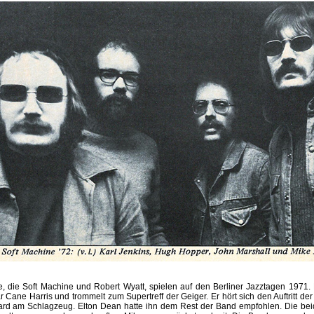
, die Soft Machine und Robert Wyatt, spielen auf den Berliner Jazztagen 1971. 
 Cane Harris und trommelt zum Supertreff der Geiger. Er hört sich den Auftritt der 
rd am Schlagzeug. Elton Dean hatte ihn dem Rest der Band empfohlen. Die bei