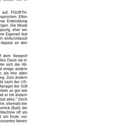
m auf, FOURTH.
sprochen. Elton
ese Entwicklung
ängen. Die Musik
jazzig, eher ein
e Eigenart fast
h ehrfurchtsvoll
r Appeal an den
auf dem Newport
les Davis sie in
te sich der Alt-
nd einige andere
, als ihre alten
ung. Zum ändern
ald nach der US-
 Manager der Soft
falls so gut wie
aß er mit ändern
st alles." Doch
arre, ehemals bei
ormick (Baß) die
 Machine oft als
d am Ende -vor
Konzerten fahren