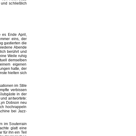
 und schließlich
es Ende April,
ummer eins, der
g gastierten die
schiedene Abende
lich berührt und
eine Weile ruhig
ntuell demselben
seinem eigenen
ungen hatte, der
ste hielten sich
sationen im Stile
ämpfte verbissen
Klubgäste in der
 und antwortete:
n Lyn Dobson neu
ich hochrappeln
chine bei Jazz-
m im Souterrain
chte glatt eine
 für ihn ein Teil