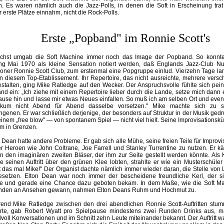
n. Es waren nämlich auch die Jazz-Polls, in denen die Soft in Erscheinung trat
r erste Plätze einnahm, nicht die Rock-Polls.
Erste „Popband" im Ronnie Scott's
chst umgab die Soft Machine immer noch das Image der Popband. So konnte 
ng Mai 1970 als kleine Sensation notiert werden, daß Englands Jazz-Club N
oner Ronnie Scott Club, zum erstenmal eine Popgruppe einlud. Vierzehn Tage lan
in diesem Top-Etablissement. Ihr Repertoire, das nicht ausreichte, mehrere ver
stalten, ging Mike Ratledge auf den Wecker. Der Anspruchsvolle fühlte sich pein
nd ein: „Ich ziehe mit einem Repertoire lieber durch die Lande, setze mich dann 
ause hin und lasse mir etwas Neues einfallen. So muß ich am selben Ort und eve
ikum nicht Abend für Abend dasselbe vorsetzen." Mike machte sich zu 
genen. Er war schließlich derjenige, der besonders auf Struktur in der Musik gedr
inem „free blow" — von spontanem Spiel — nicht viel hielt. Seine Improvisationskün
m in Grenzen.
 Dean hatte andere Probleme. Er gab sich alle Mühe, seine freien Teile für Improvi
r Heroen wie John Coltrane, Joe Farrell und Stanley Turrentine zu nutzen. Er k
 den imaginären zweiten Bläser, der ihm zur Seite gestellt werden könnte. Als 
 seinen Auftritt über den grünen Klee lobten, strahlte er wie ein Musterschüler
t das mal Mike!" Der Organist dachte nämlich immer wieder daran, die Stelle vo
esetzen. Elton Dean war noch immer der bescheidene freundliche Kerl, der s
e und gerade eine Chance dazu geboten bekam. In dem Maße, wie die Soft Ma
nden an Ansehen gewann, nahmen Elton Deans Ruhm und Hochmut zu.
end Mike Ratledge zwischen den drei abendlichen Ronnie Scott-Auftritten stum
erte, gab Robert Wyatt pro Spielpause mindestens zwei Runden Drinks aus, ma
oll Konversationen und im Schnitt zehn Leute miteinander bekannt. Der Auftritt war