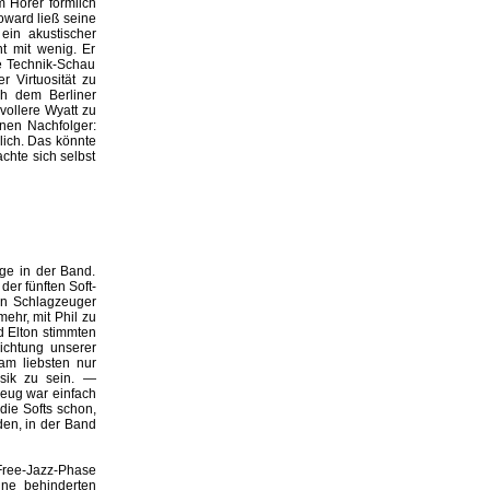
 Hörer förmlich
oward ließ seine
ein akustischer
t mit wenig. Er
e Technik-Schau
 Virtuosität zu
h dem Berliner
vollere Wyatt zu
inen Nachfolger:
lich. Das könnte
achte sich selbst
nge in der Band.
der fünften Soft-
en Schlagzeuger
ehr, mit Phil zu
nd Elton stimmten
Richtung unserer
am liebsten nur
usik zu sein. —
eug war einfach
die Softs schon,
den, in der Band
 Free-Jazz-Phase
ine behinderten