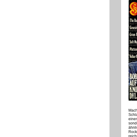
Mach
Schl
einen
sond
ähnl
Rock
reich