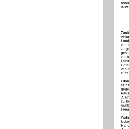
rede
laute
Zunä
Anfa
Lond
vier 
zu ge
gesta
zu H
Publ
Gefan
von e
zude
Elton
seine
gegen
Pause
„Sag
zu b
mußt
Freu
Währ
kick
Handv