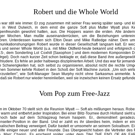
Robert und die Whole World
 war still wie immer. Er zog zusammen mit seiner Frau wenig später sang- und 
 in West Dulwich, in dem einst die ganze Soft plus Mutter Wyatt plus Ke
penfreundin gewohnt hatten, aus. Die Hoppers waren die ersten. Alle ändern
ger Wochen. Man mußte auseinanderrücken, um die Beziehungen unterein
tören. Unterdessen kamen sich Elton Dean und Mike Ratledge näher. Dem um
unikationshungrigen Robert wurde in dieser Gesellschaft langsam kalt. Er wec
s und seiner Whole World (u.a. mit Mike Oldfield-heute bekannt und erfolgreic
S-, dem Sonderling Lol Coxhill [Saxophon ] und dem modernen Komponisten D
Orgel). Doch nach kurzer Zeit schon beklagte er, daß diese Band ihre außergewö
hludere. Es fehle an jeder halbwegs disziplinierten Arbeit. Und das war für jemand
e Schwierigkeiten hat, sich selbst zu organisieren, absolut nicht die rechte U
chen Sommer kehrte Robert in den Schoß der Soft Machine zurück. „Um sich wirts
erzustellen", wie Soft-Manager Sean Murphy nicht ohne Sarkasmus anmerkte. 
 daß sie Robert nur wieder hereinließen, weil sie inzwischen keinen Ersatz gefunde
Vom Pop zum Free-Jazz
 im Oktober 70 stellt sich die Reunion Wyatt — Soft als mißlungen heraus. Robert
warm und entbehrt jeder Inspiration. Bei einer Blitz-Tournee durch Holland sieht 
noch fade auf dem Schlagzeug herum haspeln. Er., demonstriert geradezu
nseiter-Position in der Band. Und er zahlt es ihr überdies heim, indem er ei
alischen Beitrag verweigert. Dafür bastelt er umsomehr an seinem Soloalbum. Ein
ilfe einiger neuer und alter Freunde. Das Übergewicht haben die Vertreter des 
, Marc Charig). Es erscheint später unter dem Titel THE END OF AN EAR 