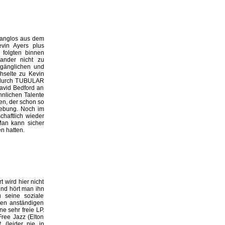
klanglos aus dem
vin Ayers plus
 folgten binnen
ander nicht zu
gänglichen und
hselte zu Kevin
h durch TUBULAR
avid Bedford an
hnlichen Talente
en, der schon so
mgebung. Noch im
chaftlich wieder
Man kann sicher
n hatten.
 wird hier nicht
und hört man ihn
 seine soziale
nen anständigen
e sehr freie LP.
Free Jazz (Elton
(leider nie in