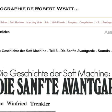
|
|
|
|
|
|
|
|
 Before
Soft Machine
Matching Mole
Solo
With Friends
Samples
Compilations
V.A.
Bootlegs
rticles
 Geschichte der Soft Machine - Teil 3 - Die Sanfte Avantgarde - Sounds 