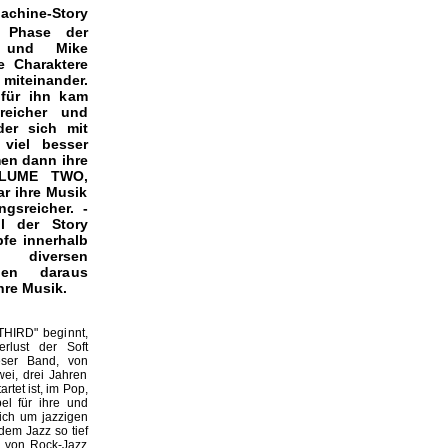
achine-Story
te Phase der
 und Mike
e Charaktere
miteinander.
für ihn kam
reicher und
der sich mit
 viel besser
men dann ihre
VOLUME TWO,
r ihre Musik
gsreicher. -
il der Story
pfe innerhalb
diversen
en daraus
hre Musik.
HIRD" beginnt,
verlust der Soft
eser Band, von
ei, drei Jahren
rtet ist, im Pop,
el für ihre und
sich um jazzigen
dem Jazz so tief
er von Rock-Jazz