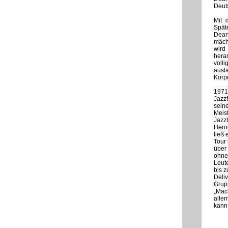
Deut
Mit 
Spät
Dean
mäch
wird
hera
völli
ausl
Körpe
1971
Jazzf
seine
Meist
Jazzb
Hero
ließ 
Tour 
über 
ohne 
Leut
bis z
Deliv
Grup
„Mac
allem
kann