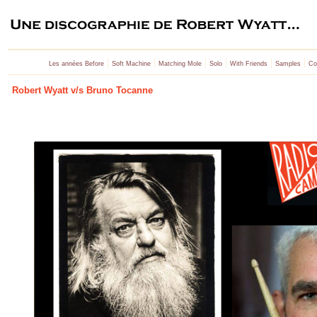
|
|
|
|
|
|
Les années Before
Soft Machine
Matching Mole
Solo
With Friends
Samples
Co
Robert Wyatt v/s Bruno Tocanne