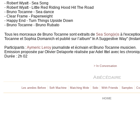
- Robert Wyatt - Sea Song
- Robert Wyatt - Little Red Riding Hood Hit The Road
- Bruno Tocanne - Sea dance
- Clear Frame - Paperweight
- Happy End - Turn Things Upside Down
- Bruno Tocanne - Bruno Rubato
Tous les morceaux de Bruno Tocanne sont extraits de
Sea Song(e)s
à l'excepti
Tocanne et Sophia Domanich et publié sur l’album" In A Suggestive Way" (Insta
Participants :
Aymeric Leroy
journaliste et écrivain et Bruno Tocanne musicien.
Emission proposée par Olivier Delaporte réalisée par Adel Ittel avec les chroni
Durée : 2h 02
> In Conversation
|
|
|
|
|
|
Les années Before
Soft Machine
Matching Mole
Solo
With Friends
Samples
Co
HOME